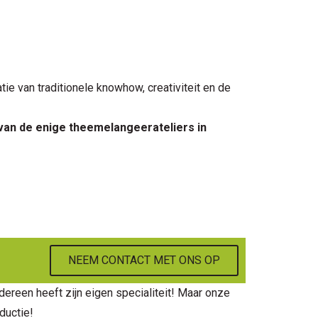
e van traditionele knowhow, creativiteit en de
van de enige theemelangeerateliers in
NEEM CONTACT MET ONS OP
dereen heeft zijn eigen specialiteit! Maar onze
oductie!