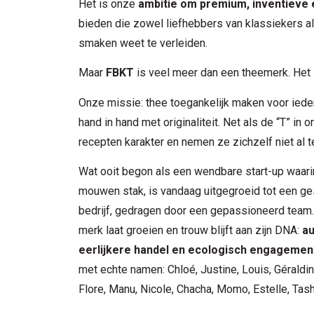
Het is onze
ambitie om premium, inventieve
bieden die zowel liefhebbers van klassiekers a
smaken weet te verleiden.
Maar
FBKT
is veel meer dan een theemerk. Het i
Onze missie: thee toegankelijk maken voor ieder
hand in hand met originaliteit. Net als de “T” in
recepten karakter en nemen ze zichzelf niet al t
Wat ooit begon als een wendbare start-up waari
mouwen stak, is vandaag uitgegroeid tot een ge
bedrijf, gedragen door een gepassioneerd team.
merk laat groeien en trouw blijft aan zijn DNA:
au
eerlijkere handel en ecologisch engagemen
met echte namen: Chloé, Justine, Louis, Géraldine,
Flore, Manu, Nicole, Chacha, Momo, Estelle, Tash