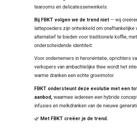
tearooms en delicatessenwinkels.
Bij FBKT volgen we de trend niet
— wij creëre
lattepoeders zijn ontwikkeld om onafhankelijk
alternatief te bieden voor traditionele koffie, me
onderscheidende identiteit.
Voor ondernemers in heroriëntatie, oprichters v
verkopers van ambachtelijke thee wordt het int
warme dranken een echte groeimotor.
FBKT ondersteunt deze evolutie met een to
aanbod,
waarmee iedereen een hybride concept
infusies en melkdranken van de nieuwe generati
🌿
Met FBKT creëer je de trend.