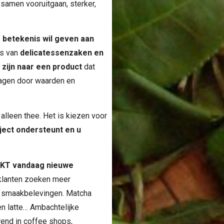
samen vooruitgaan, sterker,
 betekenis wil geven aan
rs van
delicatessenzaken en
zijn naar een product
dat
dragen door waarden en
alleen thee. Het is kiezen voor
ject ondersteunt en u
KT vandaag nieuwe
lanten zoeken meer
re smaakbelevingen. Matcha
jen latte… Ambachtelijke
rend in coffee shops,