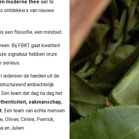
 en moderne thee
aan te
ls ontdekkers van nieuwe
s een filosofie, een mindset.
een. Bij FBKT gaat kwaliteit
 onze signatuur hebben onze
e serieus.
n iedereen de handen uit de
structureerd ambachtelijk
 Een team dat dag na dag het
thenticiteit, vakmanschap,
t.
Een team van echte mensen
 Olivier, Céline, Pierrick,
a en Julien.