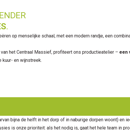
LENDER
ES
.
eëren op menselijke schaal, met een modern randje, een combinati
van het Centraal Massief, profiteert ons productieatelier –
een 
 kuur- en wijnstreek.
van bijna de helft in het dorp of in naburige dorpen woont) en ie
sies is onze prioriteit: als het nodig is, gaat het hele team in pr