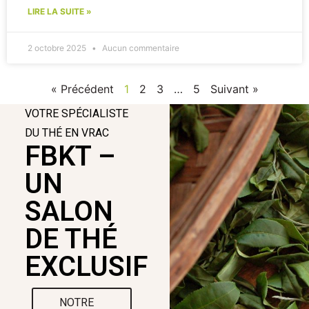
LIRE LA SUITE »
2 octobre 2025
Aucun commentaire
« Précédent
1
2
3
…
5
Suivant »
VOTRE SPÉCIALISTE
DU THÉ EN VRAC
FBKT –
UN
SALON
DE THÉ
EXCLUSIF
NOTRE