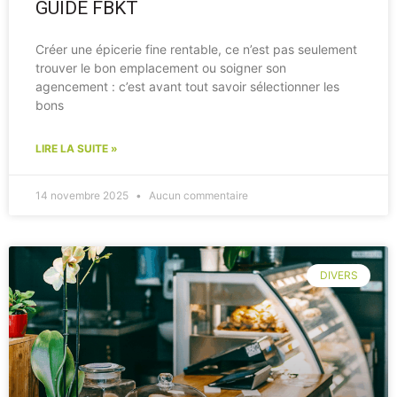
GUIDE FBKT
Créer une épicerie fine rentable, ce n’est pas seulement
trouver le bon emplacement ou soigner son
agencement : c’est avant tout savoir sélectionner les
bons
LIRE LA SUITE »
14 novembre 2025
Aucun commentaire
DIVERS