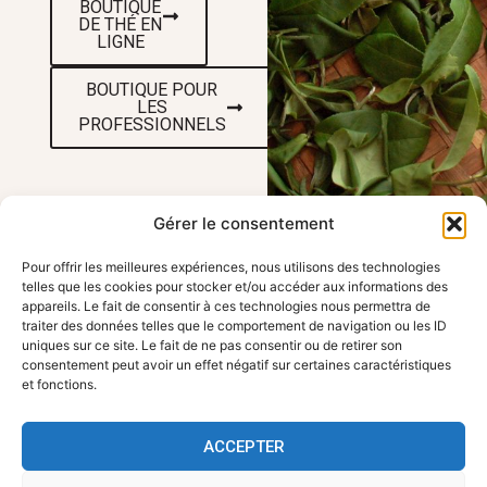
BOUTIQUE
DE THÉ EN
LIGNE
BOUTIQUE POUR
LES
PROFESSIONNELS
Gérer le consentement
Pour offrir les meilleures expériences, nous utilisons des technologies
telles que les cookies pour stocker et/ou accéder aux informations des
VENEZ NOUS
LIENS UTILES
appareils. Le fait de consentir à ces technologies nous permettra de
traiter des données telles que le comportement de navigation ou les ID
Accueil
RENDRE VISITE
uniques sur ce site. Le fait de ne pas consentir ou de retirer son
Travailler avec
FBKT - 354 route
consentement peut avoir un effet négatif sur certaines caractéristiques
FBKT
de Roanne, 42155
et fonctions.
Contact
Pouily les Nonains
Informations
contact@fbkt.fr
légales
ACCEPTER
Politique de
+33 4 28 72 00 90
confidentialité