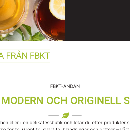
A FRÅN FBKT
FBKT-ANDAN
 MODERN OCH ORIGINELL S
en eller i en delikatessbutik och letar du efter produkter 
 för te! Grönt te, svart te, blandningar och örtteer – vårt