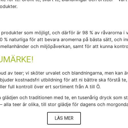
rodukter.
a produkter som möjligt, och därför är 98 % av råvarorna i vår
 % naturliga för att bevara aromerna på bästa sätt, och inn
 mellanhänder och miljöpåverkan, samt för att kunna kontro
RUMÄRKE!
tbud av teer; vi sköter urvalet och blandningarna, men kan 
juder kostnadsfri utbildning för att ni bättre ska förstå te
r full kontroll över ert sortiment från A till Ö.
glädjen och traditionen med te, en tusenårig dryck som stän
 – alla teer är olika, till stor glädje för dagens och morgon
LÄS MER