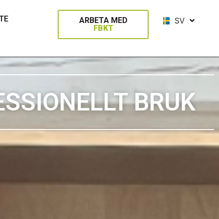
ES
TE
ARBETA MED
SV
DA
FBKT
ESSIONELLT BRUK