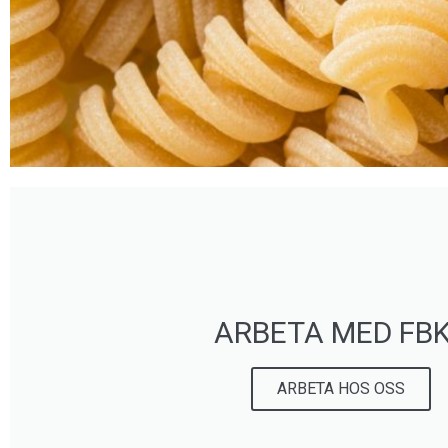
HANTVERKS
Att tillverka hantverksmässig fra
och fortsätta att erbj
ARBETA MED FB
ARBETA HOS OSS