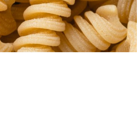
ANSK PASTA
rka satsningen på lokal produktion
astronomiska produkter!