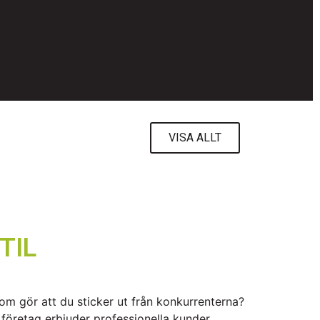
VISA ALLT
TIL
som gör att du sticker ut från konkurrenterna?
 företag erbjuder professionella kunder