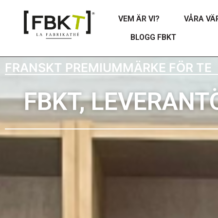
VEM ÄR VI?
VÅRA VÄ
BLOGG FBKT
FRANSKT PREMIUMMÄRKE FÖR TE
FBKT, LEVERANT