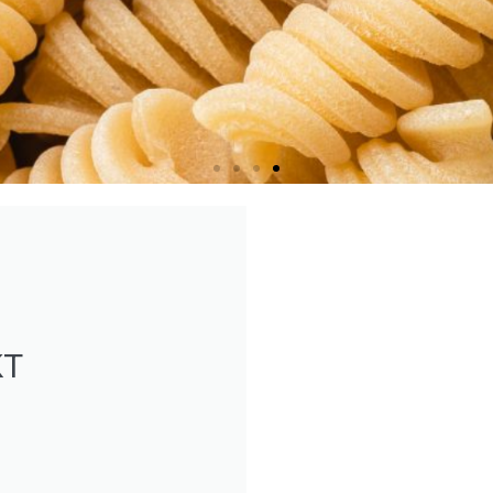
MÄSSIGT TILLVERKAD FR
nsk pasta för att skapa balans i jordbruksmodellen, stä
uda våra kunder ett starkt utbud av hantverksmässiga g
KT
UPPTÄCK VARUMÄRKET YOUPI