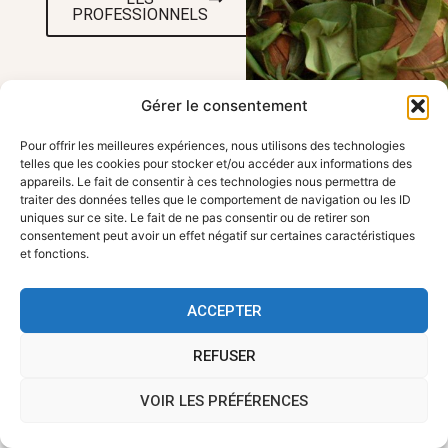
PROFESSIONNELS
Gérer le consentement
Pour offrir les meilleures expériences, nous utilisons des technologies
telles que les cookies pour stocker et/ou accéder aux informations des
VENEZ NOUS
LIENS UTILES
appareils. Le fait de consentir à ces technologies nous permettra de
traiter des données telles que le comportement de navigation ou les ID
Accueil
RENDRE VISITE
uniques sur ce site. Le fait de ne pas consentir ou de retirer son
Travailler avec
FBKT - 354 route
consentement peut avoir un effet négatif sur certaines caractéristiques
FBKT
de Roanne, 42155
et fonctions.
Contact
Pouily les Nonains
Informations
contact@fbkt.fr
légales
ACCEPTER
Politique de
+33 4 28 72 00 90
confidentialité
Sitemap
REFUSER
VOIR LES PRÉFÉRENCES
© FBKT 2026
Site créé par l'
agence Gravity