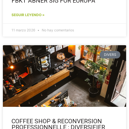
FBKT ÅBNER SIG FOR EUROPA
SEGUIR LEYENDO »
11 marzo 2026
No hay comentarios
DIVERS
COFFEE SHOP & RECONVERSION
PROFESSIONNELLE : DIVERSIFIER