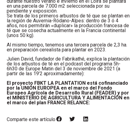
durante nuestro verano e invierno en el Loira se plantará
en una parcela de 7.000 m2 seleccionada por su
pendiente y exposición.
Se trata de los primeros arbustos de té que se plantan en
la región de Auvernia-Ródano-Alpes: dentro de 3 ó 4
años, nos permitirán «duplicar» la producción francesa de
té que se cosecha actualmente en la Francia continental
(unos 50 kg).
Al mismo tiempo, tenemos una tercera parcela de 2,3 ha.
en preparación cerealista para plantar en 2023.
Julien David, fundador de Fabrikathé, explica la plantación
de los arbustos de té en el podcast del programa 5h-
6h30 de Europe Matin del 3 de noviembre de 2021 (a
partir de las 19’2 aproximadamente):
El proyecto FBKT LA PLANTATION está cofinanciado
por la UNIÓN EUROPEA en el marco del Fondo
Europeo Agrícola de Desarrollo Rural (FEADER) y por
el MINISTERIO DE AGRICULTURA Y ALIMENTACIÓN en
el marco del plan FRANCE RELANCE:
Comparte este artículo