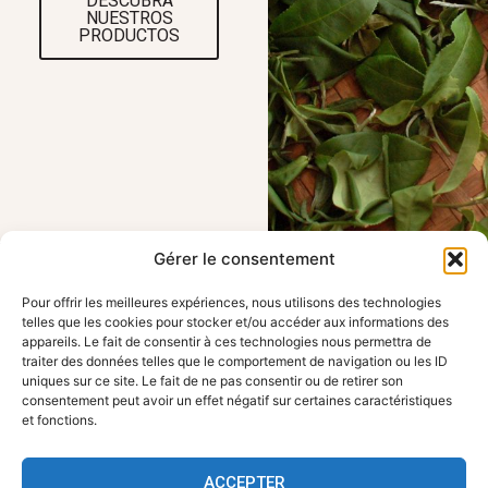
DESCUBRA
NUESTROS
PRODUCTOS
Gérer le consentement
Pour offrir les meilleures expériences, nous utilisons des technologies
telles que les cookies pour stocker et/ou accéder aux informations des
VISÍTENOS
ENLACES
appareils. Le fait de consentir à ces technologies nous permettra de
FBKT - 354 route
ÚTILES
traiter des données telles que le comportement de navigation ou les ID
de Roanne, 42155
uniques sur ce site. Le fait de ne pas consentir ou de retirer son
Inicio
Pouily les Nonains
consentement peut avoir un effet négatif sur certaines caractéristiques
Trabajar con FBKT
contact@fbkt.fr
et fonctions.
Contacto
+33 4 28 72 00 90
Información
jurídica
ACCEPTER
Política de