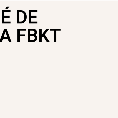
É DE
A FBKT