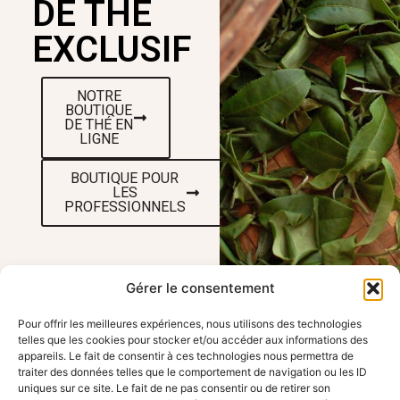
DE THÉ
EXCLUSIF
NOTRE
BOUTIQUE
DE THÉ EN
LIGNE
BOUTIQUE POUR
LES
PROFESSIONNELS
Gérer le consentement
Pour offrir les meilleures expériences, nous utilisons des technologies
telles que les cookies pour stocker et/ou accéder aux informations des
VENEZ NOUS
LIENS UTILES
appareils. Le fait de consentir à ces technologies nous permettra de
traiter des données telles que le comportement de navigation ou les ID
Accueil
RENDRE VISITE
uniques sur ce site. Le fait de ne pas consentir ou de retirer son
Travailler avec