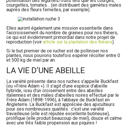
pollinisation des légumes/fruits tels que les courges,
courgettes, tomates… (en distribuant des gamètes males
auprès des fleurs femelles, par exemple).
Elles auront également une mission essentielle dans
l’accroissement du nombre de graines pour nos théiers,
ce qui est évidemment primordial dans notre projet de
reproduction (voir
article sur la plantation des théiers
).
Si le but premier de ce rucher est de polliniser nos
plantes, nous pouvons toutefois espérer récolter entre 0
et 500 kg de miel par an.
LA VIE D’UNE ABEILLE
La variété présente dans nos ruches s’appelle Buckfast
(ou »Frère Adam »). Il s’agit d’une espèce d’abeille
hybride, issu d’un croisement entre des abeilles
italiennes et des mâles d’abeilles noires effectué par le
Frère Adam (1898-1996), à l’abbaye de Buckfast en
Angleterre. La Buckfast est appréciée des apiculteurs
pour ses nombreuses qualités : c’est une variété
travailleuse (elle est réputée excellente butineuse),
prolifique (elle produit beaucoup de miel), douce et calme
avec une très faible propension aux piqures !