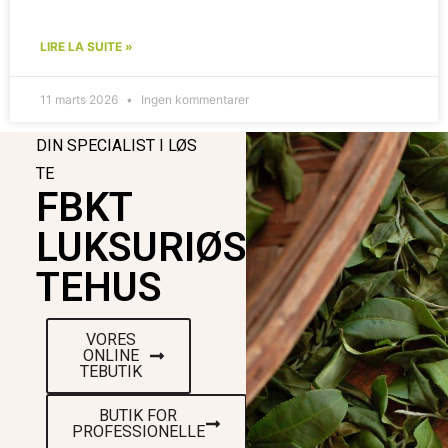
LIRE LA SUITE »
11 marts 2026
Ingen kommentarer
DIN SPECIALIST I LØS
TE
FBKT
LUKSURIØST
TEHUS
VORES
ONLINE
TEBUTIK
BUTIK FOR
PROFESSIONELLE